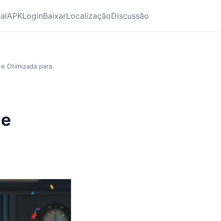
ial
APK
Login
Baixar
Localização
Discussão
 e Otimizada para
 e