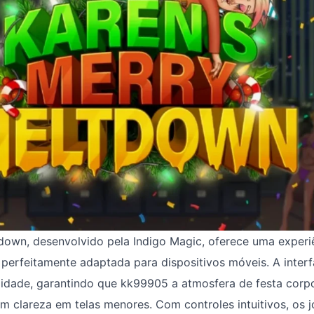
down, desenvolvido pela Indigo Magic, oferece uma experi
, perfeitamente adaptada para dispositivos móveis. A inter
idade, garantindo que kk99905 a atmosfera de festa corpo
om clareza em telas menores. Com controles intuitivos, os