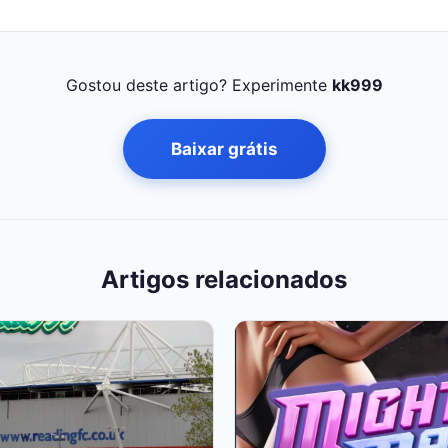
Gostou deste artigo? Experimente
kk999
Baixar grátis
Artigos relacionados