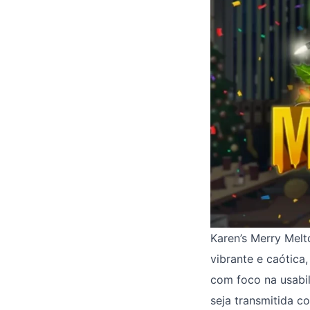
Karen’s Merry Melt
vibrante e caótica
com foco na usabil
seja transmitida c