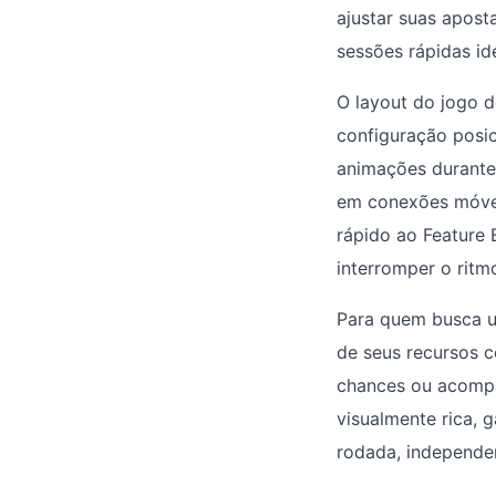
ajustar suas apos
sessões rápidas id
O layout do jogo 
configuração posic
animações durante
em conexões móvei
rápido ao Feature
interromper o ritm
Para quem busca um
de seus recursos 
chances ou acompa
visualmente rica, 
rodada, independen