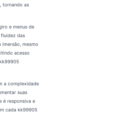
, tornando as
iro e menus de
 fluidez das
a imersão, mesmo
itindo acesso
m kk99905
bem a complexidade
umentar suas
e é responsiva e
m em cada kk99905