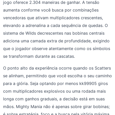
jogo oferece 2.304 maneiras de ganhar. A tensão
aumenta conforme você busca por combinações
vencedoras que ativam multiplicadores crescentes,
elevando a adrenalina a cada sequência de quedas. O
sistema de Wilds decrescentes nas bobinas centrais
adiciona uma camada extra de profundidade, exigindo
que o jogador observe atentamente como os símbolos
se transformam durante as cascatas.
O ponto alto da experiência ocorre quando os Scatters
se alinham, permitindo que você escolha o seu caminho
para a glória. Seja optando por menos kk99905 giros
com multiplicadores explosivos ou uma rodada mais
longa com ganhos graduais, a decisão está em suas
mãos. Mighty Mania não é apenas sobre girar bobinas;
é sobre estratégia, foco e a busca pela vitória máxima.