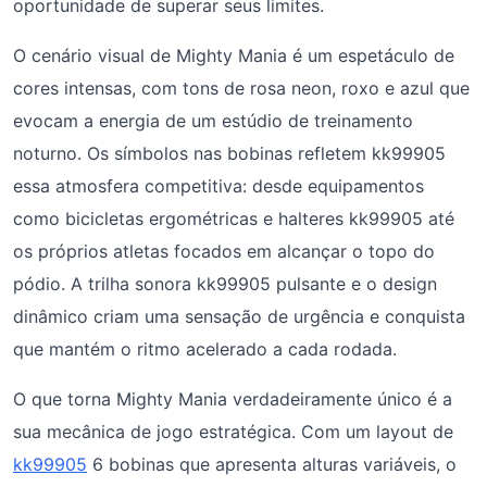
oportunidade de superar seus limites.
O cenário visual de Mighty Mania é um espetáculo de
cores intensas, com tons de rosa neon, roxo e azul que
evocam a energia de um estúdio de treinamento
noturno. Os símbolos nas bobinas refletem kk99905
essa atmosfera competitiva: desde equipamentos
como bicicletas ergométricas e halteres kk99905 até
os próprios atletas focados em alcançar o topo do
pódio. A trilha sonora kk99905 pulsante e o design
dinâmico criam uma sensação de urgência e conquista
que mantém o ritmo acelerado a cada rodada.
O que torna Mighty Mania verdadeiramente único é a
sua mecânica de jogo estratégica. Com um layout de
kk99905
6 bobinas que apresenta alturas variáveis, o