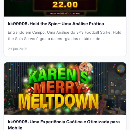
kk99905: Hold the Spin – Uma Análise Prática
Entrando em Campo: Uma Análise do 3×3 Football Strike: Hold
the Spin Se você gosta da energia dos estádios de...
23 jun 2026
kk99905: Uma Experiência Caótica e Otimizada para
Mobile